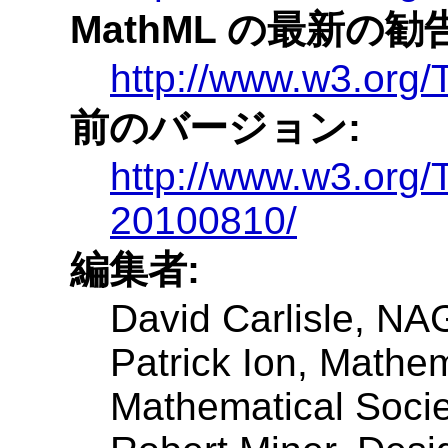
MathML の最新の勧告
http://www.w3.org
前のバージョン:
http://www.w3.org
20100810/
編集者:
David Carlisle, NA
Patrick Ion, Mathe
Mathematical Socie