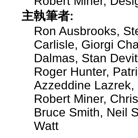
Robert Miner, Desi
主執筆者:
Ron Ausbrooks, St
Carlisle, Giorgi C
Dalmas, Stan Devit
Roger Hunter, Patr
Azzeddine Lazrek, P
Robert Miner, Chri
Bruce Smith, Neil S
Watt