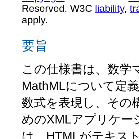
Reserved. W3C
liability
,
t
apply.
要旨
この仕様書は、数学
MathMLについて定
数式を表現し、その
めのXMLアプリケーシ
は、
HTMLがテキス