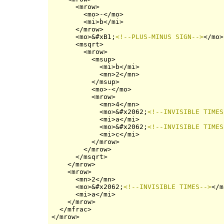
      <mrow>

        <mo>-</mo>

        <mi>b</mi>

      </mrow>

      <mo>&#xB1;
<!--PLUS-MINUS SIGN-->
</mo>

      <msqrt>

        <mrow>

          <msup>

            <mi>b</mi>

            <mn>2</mn>

          </msup>

          <mo>-</mo>

          <mrow>

            <mn>4</mn>

            <mo>&#x2062;
<!--INVISIBLE TIMES
            <mi>a</mi>

            <mo>&#x2062;
<!--INVISIBLE TIMES
            <mi>c</mi>

          </mrow>

        </mrow>

      </msqrt>

    </mrow>

    <mrow>

      <mn>2</mn>

      <mo>&#x2062;
<!--INVISIBLE TIMES-->
</m
      <mi>a</mi>

    </mrow>

  </mfrac>
