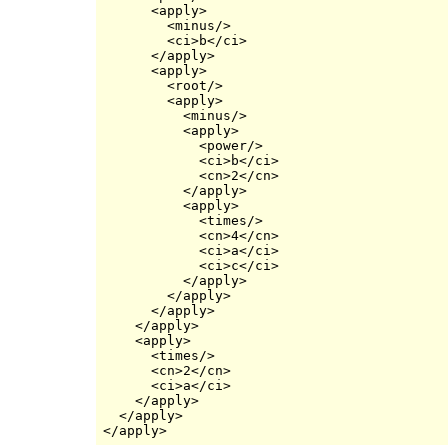
      <apply>

        <minus/>

        <ci>b</ci>

      </apply>

      <apply>

        <root/>

        <apply>

          <minus/>

          <apply>

            <power/>

            <ci>b</ci>

            <cn>2</cn>

          </apply>

          <apply>

            <times/>

            <cn>4</cn>

            <ci>a</ci>

            <ci>c</ci>

          </apply>

        </apply>

      </apply>

    </apply>

    <apply>

      <times/>

      <cn>2</cn>

      <ci>a</ci>

    </apply>

  </apply>
