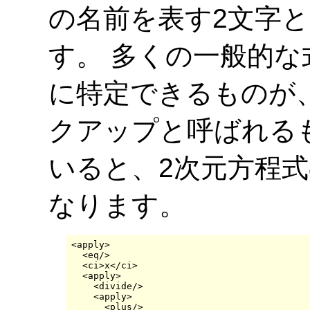
の名前を表す2文字
す。 多くの一般的
に特定できるものが、
クアップと呼ばれる
いると、2次元方程
なります。
<apply>

  <eq/>

  <ci>x</ci>

  <apply>

    <divide/>

    <apply>

      <plus/>
