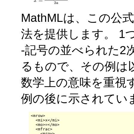
MathMLは、この
法を提供します。 1
-記号の並べられた2
るもので、その例は以
数学上の意味を重視
例の後に示されてい
<mrow>

  <mi>x</mi>

  <mo>=</mo>

  <mfrac>

    <mrow>
