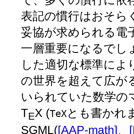
表記の慣行はおそら
妥協が求められる電
一層重要になるでし
した適切な標準によ
の世界を超えて広が
いられていた数学の
T
X (
とも書かれま
TeX
E
SGML(
[AAP-math]
、