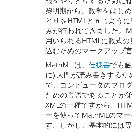
報をやりとりするために
黎明期から、数学をはじ
とりをHTMLと同じよう
みが行われてきました。M
用いられるHTMLに数式
込むためのマークアップ
MathML は、
仕様書
でも触
に) 人間が読み書きする
で、コンピュータのプロ
ための言語であることが第
XMLの一種ですから、HT
ーを使ってMathMLの
す。しかし、基本的には