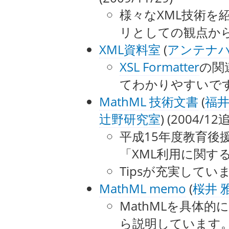
様々なXML技術を
リとしての観点から
XML資料室
(
アンテナ
XSL Formatter
の関
てわかりやすいで
MathML 技術文書
(
福
辻野研究室
) (2004/12
平成15年度教育後
「XML利用に関す
Tipsが充実してい
MathML memo
(
桜井 
MathMLを具体
ら説明しています