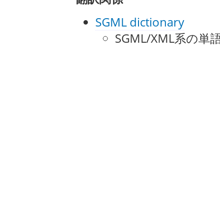
SGML dictionary
SGML/XML系の